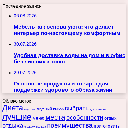
Последние записи
06.08.2026
Мебель как основа уюта: что делает
интерьер по-настоящему комфортным
30.07.2026
Удобная доставка воды на дом и в офис
без лишних хлопот
29.07.2026
Основные продукты и товары для
поддержки здорового образа жизни
Облако меток
Диета
выбрать
вкусный
выбор
вкусное
идеальный
лучшие
места
особенности
меню
отдых
преимущества
отдыха
приготовить
отдыху
польза