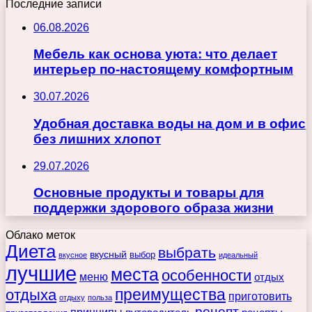
Последние записи
06.08.2026
Мебель как основа уюта: что делает
интерьер по-настоящему комфортным
30.07.2026
Удобная доставка воды на дом и в офис
без лишних хлопот
29.07.2026
Основные продукты и товары для
поддержки здорового образа жизни
Облако меток
Диета
выбрать
вкусный
выбор
вкусное
идеальный
лучшие
места
особенности
меню
отдых
преимущества
отдыха
приготовить
отдыху
польза
рецепт