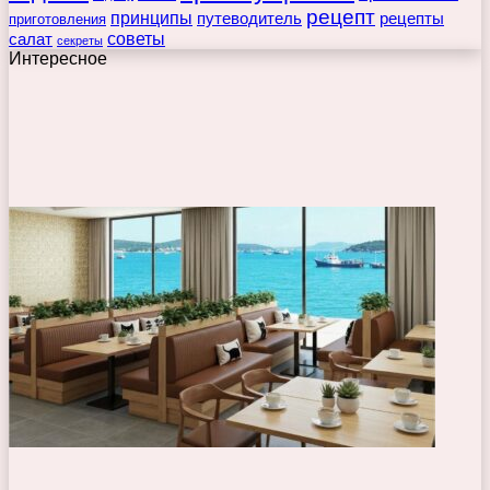
рецепт
принципы
путеводитель
рецепты
приготовления
советы
салат
секреты
Интересное