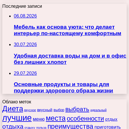
Последние записи
06.08.2026
Мебель как основа уюта: что делает
интерьер по-настоящему комфортным
30.07.2026
Удобная доставка воды на дом и в офис
без лишних хлопот
29.07.2026
Основные продукты и товары для
поддержки здорового образа жизни
Облако меток
Диета
выбрать
вкусный
выбор
вкусное
идеальный
лучшие
места
особенности
меню
отдых
преимущества
отдыха
приготовить
отдыху
польза