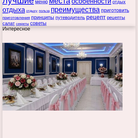
лучшие
места
особенности
меню
отдых
преимущества
отдыха
приготовить
отдыху
польза
рецепт
принципы
путеводитель
рецепты
приготовления
советы
салат
секреты
Интересное