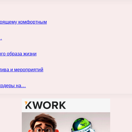
астоящему комфортным
…
го образа жизни
тива и мероприятий
нкодеры на…