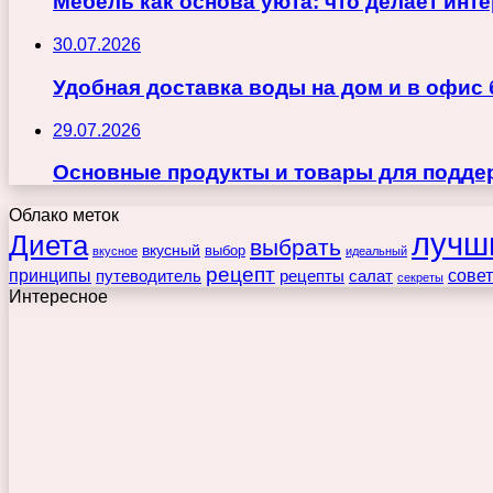
Мебель как основа уюта: что делает ин
30.07.2026
Удобная доставка воды на дом и в офис
29.07.2026
Основные продукты и товары для поддер
Облако меток
лучш
Диета
выбрать
вкусный
выбор
вкусное
идеальный
рецепт
принципы
путеводитель
рецепты
сове
салат
секреты
Интересное