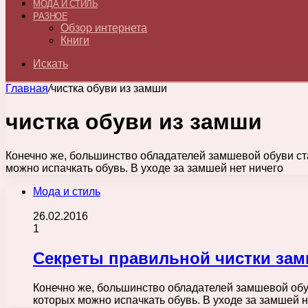
МОДА И СТИЛЬ
РАЗНОЕ
Обзор интернета
Книги
Искать
Главная
/
чистка обуви из замши
чистка обуви из замши
Конечно же, большинство обладателей замшевой обуви ста
можно испачкать обувь. В уходе за замшей нет ничего
Мода и стиль
26.02.2016
1
Секреты правильной чистки за
Конечно же, большинство обладателей замшевой обув
которых можно испачкать обувь. В уходе за замшей 