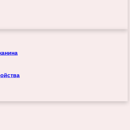
жанина
войства