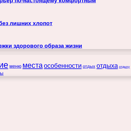
терьер по-настоящему комфортным
 без лишних хлопот
жки здорового образа жизни
ие
места
особенности
отдыха
меню
отдых
отдыху
ты